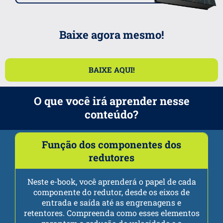
Baixe agora mesmo!
BAIXE AQUI!
O que você irá aprender nesse
conteúdo?
Função dos componentes dos
redutores
Neste e-book, você aprenderá o papel de cada
D
componente do redutor, desde os eixos de
p
entrada e saída até as engrenagens e
retentores. Compreenda como esses elementos