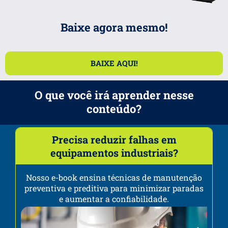
Baixe agora mesmo!
BAIXE AQUI!
O que você irá aprender nesse
conteúdo?
Precisa reduzir falhas em
equipamentos industriais?
Nosso e-book ensina técnicas de manutenção
preventiva e preditiva para minimizar paradas
e
e aumentar a confiabilidade.